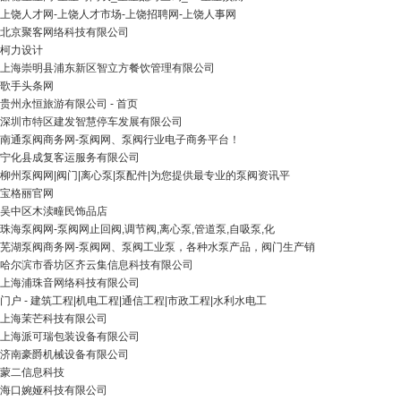
上饶人才网-上饶人才市场-上饶招聘网-上饶人事网
北京聚客网络科技有限公司
柯力设计
上海崇明县浦东新区智立方餐饮管理有限公司
歌手头条网
贵州永恒旅游有限公司 - 首页
深圳市特区建发智慧停车发展有限公司
南通泵阀商务网-泵阀网、泵阀行业电子商务平台！
宁化县成复客运服务有限公司
柳州泵阀网|阀门|离心泵|泵配件|为您提供最专业的泵阀资讯平
宝格丽官网
吴中区木渎疃民饰品店
珠海泵阀网-泵阀网止回阀,调节阀,离心泵,管道泵,自吸泵,化
芜湖泵阀商务网-泵阀网、泵阀工业泵，各种水泵产品，阀门生产销
哈尔滨市香坊区齐云集信息科技有限公司
上海浦珠音网络科技有限公司
门户 - 建筑工程|机电工程|通信工程|市政工程|水利水电工
上海茉芒科技有限公司
上海派可瑞包装设备有限公司
济南豪爵机械设备有限公司
蒙二信息科技
海口婉娅科技有限公司