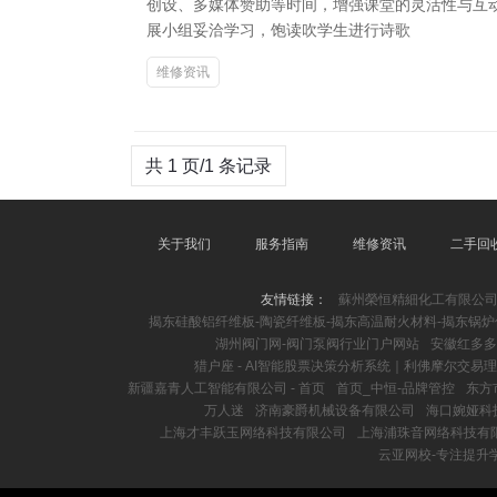
创设、多媒体赞助等时间，增强课堂的灵活性与互
展小组妥洽学习，饱读吹学生进行诗歌
维修资讯
共 1 页/1 条记录
关于我们
服务指南
维修资讯
二手回
友情链接：
蘇州榮恒精細化工有限公
揭东硅酸铝纤维板-陶瓷纤维板-揭东高温耐火材料-揭东锅炉
湖州阀门网-阀门泵阀行业门户网站
安徽红多多
猎户座 - AI智能股票决策分析系统｜利佛摩尔交易
新疆嘉青人工智能有限公司 - 首页
首页_中恒-品牌管控
东方
万人迷
济南豪爵机械设备有限公司
海口婉娅科
上海才丰跃玉网络科技有限公司
上海浦珠音网络科技有
云亚网校-专注提升