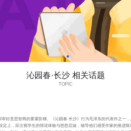
沁园春·长沙 相关话题
TOPIC
和审好意思智商的要紧阶梯。《沁园春·长沙》行为毛泽东的代表作之一，
动设定上，应注视学生的情谊体验与想想启迪，辅导他们感受作家的推进陈