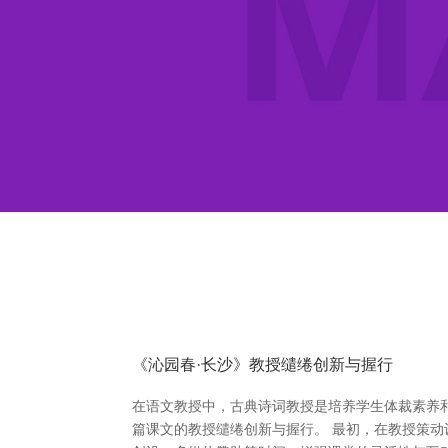
《沁园春·长沙》教授缱绻创新与握行
在语文教授中，古典诗词教授是培养学生体裁素养
篇课文的教授缱绻创新与握行。 最初，在教授策