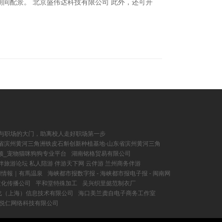
间配景。 北京盛伟达科技有限公司 此外，还可开
园与职场的大门，助离校人走好职场第一步
省滨州黄河三角洲铁皮石斛创新种植基地-山东省滨州黄河三角
频_宠物猫咪狗狗专业平台
湖南铭格贸易有限公司
伴旅游论坛 私人陪游 伴游天下网 云伴游 兰州商务伴游
用情報｜有馬温泉
海峡都市报数字报 - 海峡都市报电子报 - 闽南网
文化传播公司
平和堂特殊加工
吴兴织里懿范制衣厂
戈（上海）信息技术有限公司
海口美兰龚自电子商务工作室
市悦仁网络科技有限公司