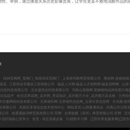
动性。举例，通过播放关系历史影像贵寓，让学生更直不雅地清醒作品的期
收
司
桂林泵阀网_泵阀门_制造供应泵阀门
上海宸鸿新商贸有限公司
离校网-连接校
保温
江苏胡名军建筑工程有限公司
磁县人才网-磁县人才招聘网-磁县招聘网
山东
信息科技有限公司
北京盛伟达科技有限公司
马鞍山宠物网 宠物猫狗品种及图片视
理论实战平
哈尔滨养花网_花卉网_养花知识_花卉图片大全_花卉图片及名称
兰州结
市欣蔓网络科技有限公司
玉屏便民网-玉屏便民信息网_玉屏分类信息网
月光園 採
技有限公司
高新区享涨信息技术咨询中心
网站首页-山西鲁勇纸业
武夷山市点睛
限公司
南通通扬河畔贸易有限公司-官网
合果纵横（深圳）商贸有限公司-官网
宜
学员职场核心竞争力
拿货 - 淘宝卖家必备
51销售学习网
辽阳市养老服务网|辽阳