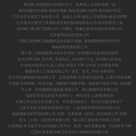
离校网-连接校园与职场的大门，助离校人走好职场第一步
揭东硅酸铝纤维板-陶瓷纤维板-揭东高温耐火材料-揭东锅炉保温
江苏胡名军建筑工程有限公司
磁县人才网-磁县人才招聘网-磁县招聘网
山东省滨州黄河三角洲铁皮石斛创新种植基地-山东省滨州黄河三角
湖州阀门网-阀门泵阀行业门户网站
安徽红多多信息科技有限公司
北京盛伟达科技有限公司
马鞍山宠物网 宠物猫狗品种及图片视频_宠物猫咪狗狗专业平台
湖南铭格贸易有限公司
猎户座 - AI智能股票决策分析系统｜利佛摩尔交易理论实战平
哈尔滨养花网_花卉网_养花知识_花卉图片大全_花卉图片及名称
兰州结伴旅游论坛 私人陪游 伴游天下网 云伴游 兰州商务伴游
新疆嘉青人工智能有限公司 - 首页
首页_中恒-品牌管控
东方市欣蔓网络科技有限公司
玉屏便民网-玉屏便民信息网_玉屏分类信息网
月光園 採用情報｜有馬温泉
海峡都市报数字报 - 海峡都市报电子报 - 闽南网
万人迷
济南豪爵机械设备有限公司
海口婉娅科技有限公司
高新区享涨信息技术咨询中心
网站首页-山西鲁勇纸业
武夷山市点睛文化传播公司
平和堂特殊加工
吴兴织里懿范制衣厂
上海才丰跃玉网络科技有限公司
上海浦珠音网络科技有限公司
南通通扬河畔贸易有限公司-官网
合果纵横（深圳）商贸有限公司-官网
宜戈（上海）信息技术有限公司
海口美兰龚自电子商务工作室
云亚网校-专注提升学员职场核心竞争力
拿货 - 淘宝卖家必备
51销售学习网
辽阳市养老服务网|辽阳市悦仁网络科技有限公司