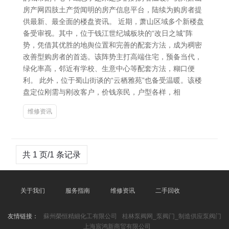
房产网四肢土产货闻明的房产信息平台，陆续为购房者提
供最新、最全面的楼盘资讯。 近期，萧山区域多个新楼盘
备受审视。其中，位于钱江世纪城板块的“改日之城”阵
势，凭借其优胜的地舆位置和完善的配套方法，成为稠密
改善型购房者的首选。该阵势主打高端住宅，预备当代，
绿化率高，邻近有学校、生意中心等配套方法，糊口便
利。 此外，位于蜀山街谈的“云栖雅苑”也备受温暖。该楼
盘定位刚需与刚改客户，价钱亲民，户型各样，相
维修资讯
共 1 页/1 条记录
关于我们
服务指南
维修资讯
二手回收
友情链接：
蘇州榮恒精細化工有限公司
桂林泵阀网_泵阀门_制造供应泵阀门
上海宸鸿新商贸有限公司