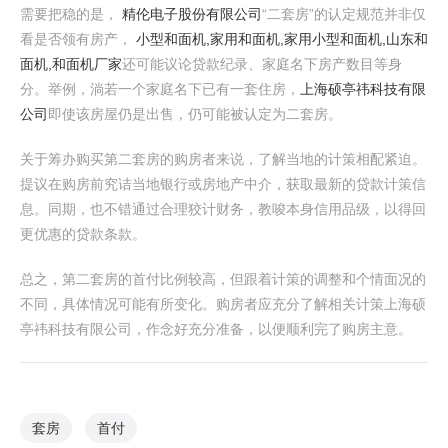
需要把稳的是，
精伦电子股份有限公司
“二套房”的认定规范并非仅
看是否领有房产，
小型和面机,家用和面机,家用小型和面机,山东和
面机,和面机厂家
还可能议论贷款纪录、家庭名下房产数目等身
分。举例，淌若一个家庭名下已有一套住房，
上海硕亭祎科技有限
公司
即使该房屋仍是出售，仍可能被认定为二套房。
关于筹办购买第二套房的购房者来说，了解当地的计策相配紧迫。
提议在购房前究诘当地银行或房地产中介，获取最新的贷款计策信
息。同期，也不错通过合理狡计财务，教唆本身信用品级，以得回
更优惠的贷款条款。
总之，第二套房的首付比例较高，但跟着计策的调整和个情面况的
不同，具体情况可能有所变化。购房者应充分了解相关计策上海硕
亭祎科技有限公司，作念好充分准备，以便顺利完了购房主意。
套房
首付