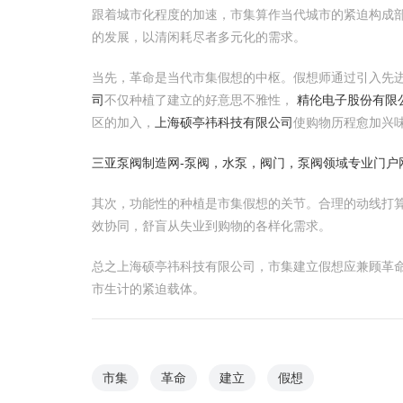
跟着城市化程度的加速，市集算作当代城市的紧迫构成部
的发展，以清闲耗尽者多元化的需求。
当先，革命是当代市集假想的中枢。假想师通过引入先
司
不仅种植了建立的好意思不雅性，
精伦电子股份有限
区的加入，
上海硕亭祎科技有限公司
使购物历程愈加兴
三亚泵阀制造网-泵阀，水泵，阀门，泵阀领域专业门户
其次，功能性的种植是市集假想的关节。合理的动线打
效协同，舒盲从失业到购物的各样化需求。
总之上海硕亭祎科技有限公司，市集建立假想应兼顾革
市生计的紧迫载体。
市集
革命
建立
假想