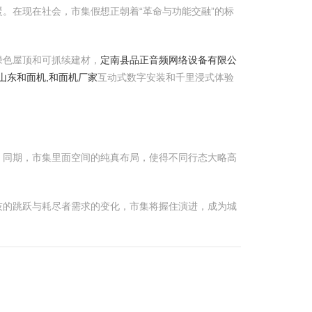
。在现在社会，市集假想正朝着“革命与功能交融”的标
绿色屋顶和可抓续建材，
定南县品正音频网络设备有限公
,山东和面机,和面机厂家
互动式数字安装和千里浸式体验
。同期，市集里面空间的纯真布局，使得不同行态大略高
技的跳跃与耗尽者需求的变化，市集将握住演进，成为城