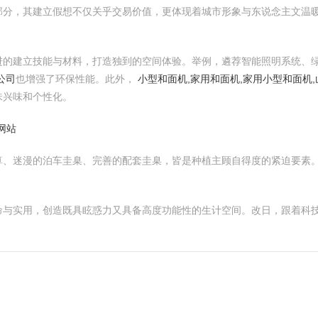
分，其建立假想不仅关乎交易价值，更体现着城市形象与东说念主文温暖
进的建立技能与材料，打造独到的空间体验。举例，遴荐智能照明系统、
公司
也增强了环保性能。此外，
小型和面机,家用和面机,家用小型和面机
味兴味和个性化。
网站
算、迷漫的泊车圭臬、完善的配套圭臬，皆是种植主顾自得度的紧迫要素
命与实用，创造既具眩惑力又具备高度功能性的生计空间。改日，跟着科