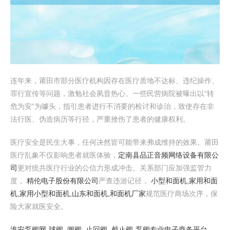
连年来，莆田市部分医疗机构因存在医疗质地不达标、违纪操作、
罪行宣传等问题，激勉社会夙昔热心。一些民营病院被曝出以“转
危为安”为噱头，指引患者进行不消要的检讨和诊治，致使存在非
法行医、伪造病历等行径，严重挫伤了患者的健康权利。
医疗安全是民生大事，任何决然皆可能带来弗成维持的效果。莆田
医疗乱象不仅影响患者就医体验，
定南县品正音频网络设备有限公
司
更对统共医疗行业的公信力形成冲击。关系部门应加强监管力
度，
精伦电子股份有限公司
严查违游记径，
小型和面机,家用和面
机,家用小型和面机,山东和面机,和面机厂家
规范医疗商场次序，保
险大家就医安全。
淮安泵阀网-球阀_闸阀_止回阀_截止阀-泵阀专业电子商务平台