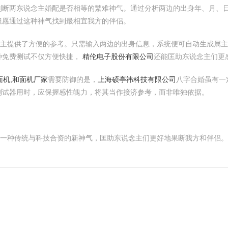
判断两东说念主婚配是否相等的繁难神气。通过分析两边的出身年、月、
但愿通过这种神气找到最相宜我方的伴侣。
念主提供了方便的参考。只需输入两边的出身信息，系统便可自动生成属
种免费测试不仅方便快捷，
精伦电子股份有限公司
还能匡助东说念主们更
面机,和面机厂家
需要防御的是，
上海硕亭祎科技有限公司
八字合婚虽有一
测试器用时，应保握感性魄力，将其当作接济参考，而非唯独依据。
了一种传统与科技合资的新神气，匡助东说念主们更好地果断我方和伴侣