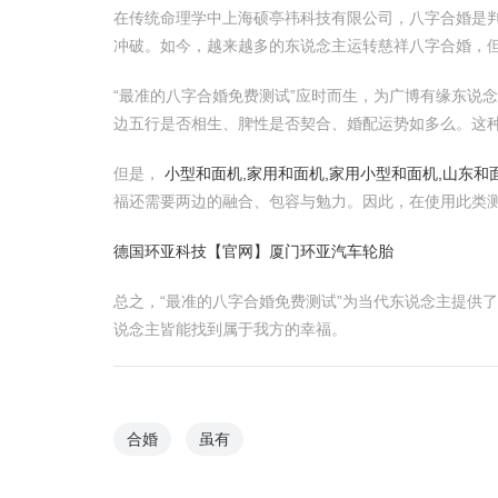
在传统命理学中上海硕亭祎科技有限公司，八字合婚是
冲破。如今，越来越多的东说念主运转慈祥八字合婚，
“最准的八字合婚免费测试”应时而生，为广博有缘东说
边五行是否相生、脾性是否契合、婚配运势如多么。这
但是，
小型和面机,家用和面机,家用小型和面机,山东和
福还需要两边的融合、包容与勉力。因此，在使用此类
德国环亚科技【官网】厦门环亚汽车轮胎
总之，“最准的八字合婚免费测试”为当代东说念主提供
说念主皆能找到属于我方的幸福。
合婚
虽有