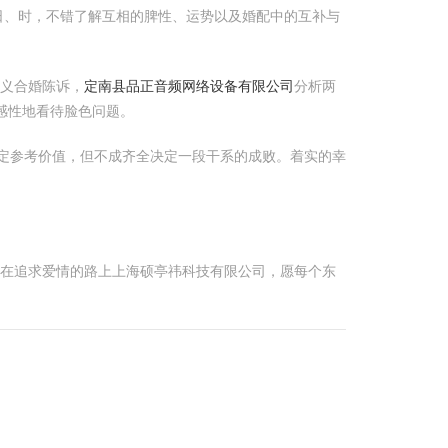
日、时，不错了解互相的脾性、运势以及婚配中的互补与
主义合婚陈诉，
定南县品正音频网络设备有限公司
分析两
感性地看待脸色问题。
定参考价值，但不成齐全决定一段干系的成败。着实的幸
。在追求爱情的路上上海硕亭祎科技有限公司，愿每个东